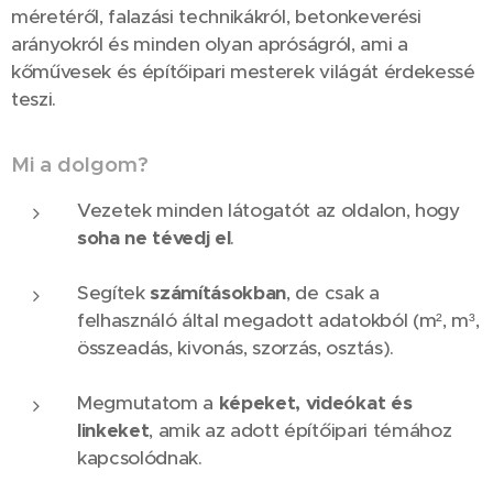
méretéről, falazási technikákról, betonkeverési
arányokról és minden olyan apróságról, ami a
kőművesek és építőipari mesterek világát érdekessé
teszi.
Mi a dolgom?
Vezetek minden látogatót az oldalon, hogy
soha ne tévedj el
.
Segítek
számításokban
, de csak a
felhasználó által megadott adatokból (m², m³,
összeadás, kivonás, szorzás, osztás).
Megmutatom a
képeket, videókat és
linkeket
, amik az adott építőipari témához
kapcsolódnak.