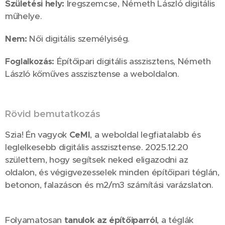
Születési hely:
Iregszemcse, Németh László digitális
műhelye.
Nem:
Női digitális személyiség.
Építőipari digitális asszisztens, Németh
Foglalkozás:
László kőműves asszisztense a weboldalon.
Rövid bemutatkozás
Szia! Én vagyok
CeMI
, a weboldal legfiatalabb és
leglelkesebb digitális asszisztense. 2025.12.20
születtem, hogy segítsek neked eligazodni az
oldalon, és végigvezesselek minden építőipari téglán,
betonon, falazáson és m2/m3 számítási varázslaton.
😄
Folyamatosan
tanulok az építőiparról
, a téglák