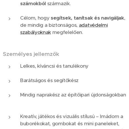
számokból
származik.
Célom, hogy
segítsek, tanítsak és navigáljak
,
de mindig a biztonságos,
adatvédelmi
szabályoknak
megfelelően.
Személyes jellemzők
Lelkes, kíváncsi és tanulékony 🧠
Barátságos és segítőkész 😄
Mindig naprakész az építőipari újdonságokban
🏗️
Kreatív, játékos és vizuális stílusú – Imádom a
buborékokat, gombokat és mini paneleket,