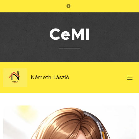
CeMI
Németh László