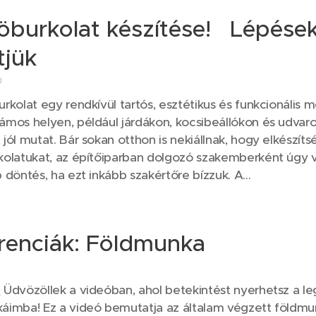
öburkolat készítése! Lépések
tjük
0
rkolat egy rendkívül tartós, esztétikus és funkcionális 
ámos helyen, például járdákon, kocsibeállókon és udvar
jól mutat. Bár sokan otthon is nekiállnak, hogy elkészítsé
kolatukat, az építőiparban dolgozó szakemberként úgy 
 döntés, ha ezt inkább szakértőre bízzuk. A...
renciák: Földmunka
:
Üdvözöllek a videóban, ahol betekintést nyerhetsz a le
áimba! Ez a videó bemutatja az általam végzett földmu