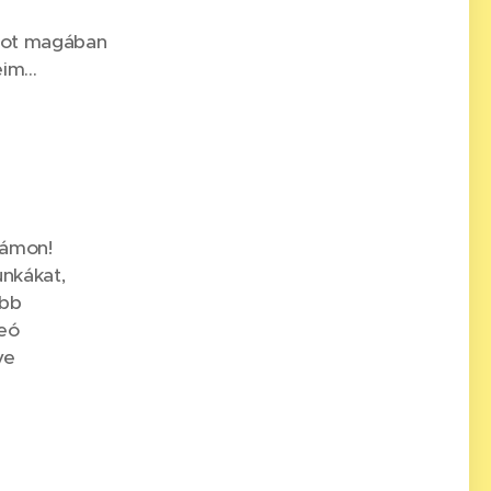
atot magában
im...
námon!
nkákat,
ebb
deó
ve