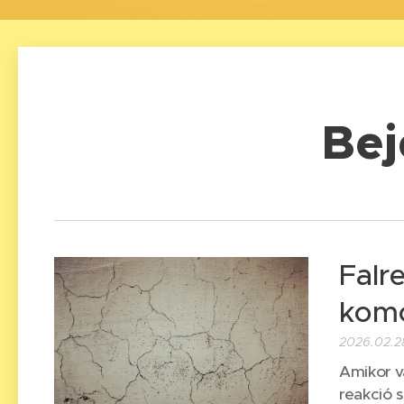
Be
Falr
komo
2026.02.2
Amikor v
reakció s