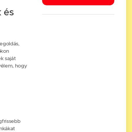
 és
megoldás,
okon
k saját
vélem, hogy
gfrissebb
nkákat