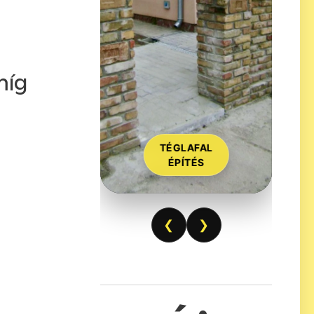
míg
TÉGLAFAL
ÉPÍTÉS
❮
❯