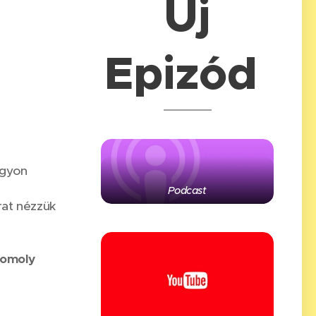
Új
Epizód
agyon
Podcast
árat nézzük
omoly