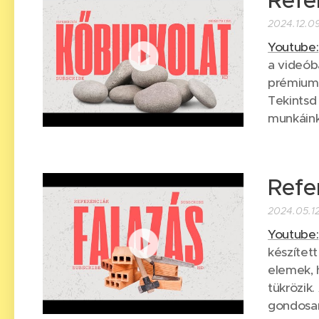
Refe
2024.12.0
Youtube:
a videób
prémium 
Tekintsd
munkáinká
Refe
2024.05.1
Youtube:
készítet
elemek, 
tükrözik.
gondosan