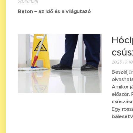
2025.11.28
Beton – az idő és a világutazó
Hóci
csús
2025.10.1
Beszéljü
olvashat
Amikor já
először. 
csúszás
Egy ross
balesetv