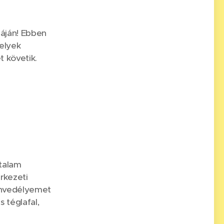
áján! Ebben
elyek
 követik. 📸
talam
rkezeti
envedélyemet
 téglafal,