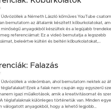
renciák: Kőburkolatok
9
Üdvözöllek a Németh László kőműves YouTube csatorn
an bemutatom az általamk készített kőburkolatokat, am
minőségű anyagokból készültek és a legújabb trendeket
 meg referenciámat: Ez a videó bemutatja a legszebb
imat, beleértve kültéri és beltéri kőburkolatokat,...
renciák: Falazás
2
Üdvözöllek a videómban, ahol bemutatom nektek az ál
t téglafalakat! Ezek a falak nem csupán egy egyszerű sze
hanem igazi műalkotások, amik a kreativitásomat és sz
 A téglafalaknak különleges történetük van. Minden egyes
 válogatott anyagokból, hogy a lehető legjobb...