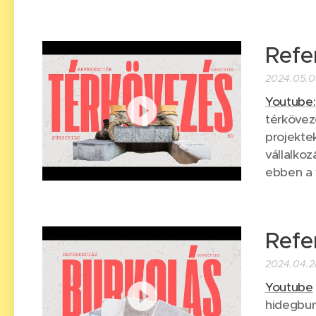
Refe
2024.05.0
Youtube:
térkövez
projekte
vállalkoz
ebben a 
Refe
2024.04.2
Youtube
hidegbur