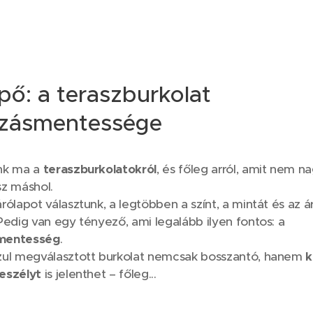
pő: a teraszburkolat
zásmentessége
0
nk ma a
teraszburkolatokról
, és főleg arról, amit nem n
sz máshol.
rólapot választunk, a legtöbben a színt, a mintát és az 
Pedig van egy tényező, ami legalább ilyen fontos: a
mentesség
.
zul megválasztott burkolat nemcsak bosszantó, hanem
k
eszélyt
is jelenthet – főleg...