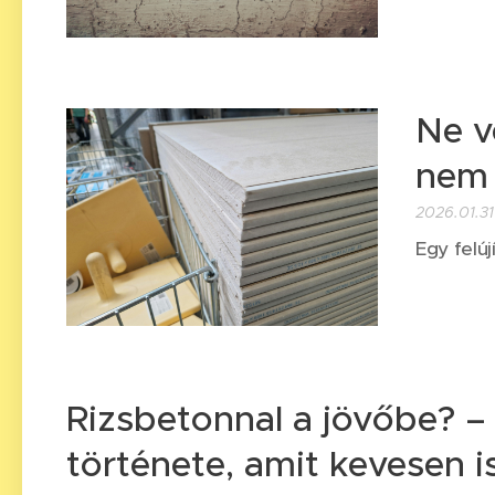
Ne v
nem 
2026.01.31
Egy felúj
Rizsbetonnal a jövőbe? –
története, amit kevesen 