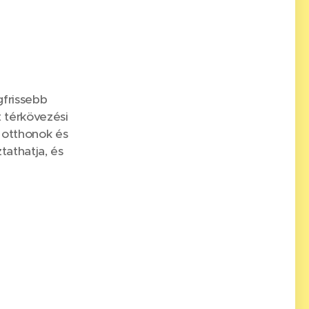
gfrissebb
 térkövezési
 otthonok és
tathatja, és