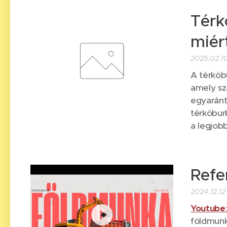
Térk
miér
2025.02.1
A térköbu
amely sz
egyaránt 
térköbur
a legjobb
Refe
2024.12.12
Youtube
földmunk