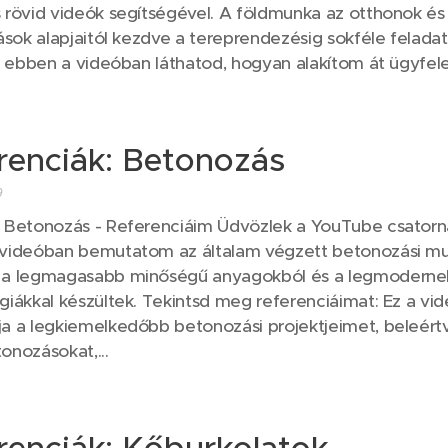
 rövid videók segítségével. A földmunka az otthonok és
zások alapjaitól kezdve a tereprendezésig sokféle felad
és ebben a videóban láthatod, hogyan alakítom át ügyfele
renciák: Betonozás
9
Betonozás - Referenciáim Üdvözlek a YouTube csator
videóban bemutatom az általam végzett betonozási mu
 a legmagasabb minőségű anyagokból és a legmodern
giákkal készültek. Tekintsd meg referenciáimat: Ez a vi
a a legkiemelkedőbb betonozási projektjeimet, beleért
onozásokat,...