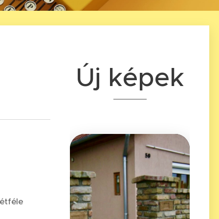
Új képek
étféle