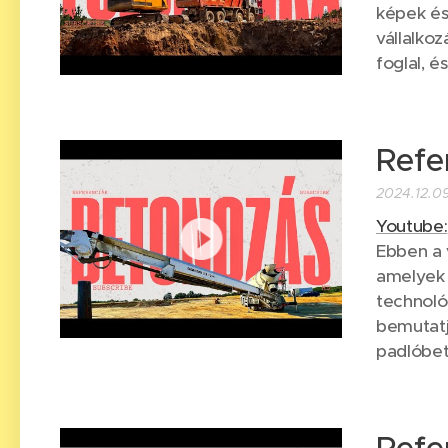
képek és
vállalko
foglal, 
Refe
2024.12.0
Youtube:
Ebben a 
amelyek
technoló
bemutatj
padlóbet