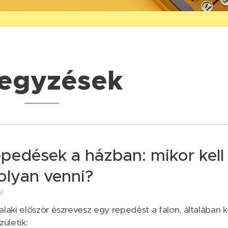
jegyzések
epedések a házban: mikor kell
lyan venni?
8
alaki először észrevesz egy repedést a falon, általában k
zületik: