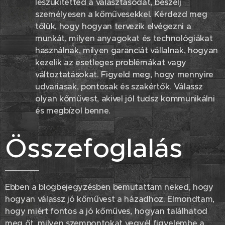
leszűkítetted a választásodat, beszélj
személyesen a kőművesekkel. Kérdezd meg
tőlük, hogy hogyan tervezik elvégezni a
munkát, milyen anyagokat és technológiákat
használnak, milyen garanciát vállalnak, hogyan
kezelik az esetleges problémákat vagy
változtatásokat. Figyeld meg, hogy mennyire
udvariasak, pontosak és szakértők. Válassz
olyan kőművest, akivel jól tudsz kommunikálni
és megbízol benne.
Összefoglalás
Ebben a blogbejegyzésben bemutattam neked, hogy
hogyan válassz jó kőművest a házadhoz. Elmondtam,
hogy miért fontos a jó kőműves, hogyan találhatod
meg őt, milyen szempontokat vegyél figyelembe a