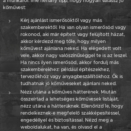
a munkáról. Íme néhány tipp, hogy hogyan válassz jó
kőművest:
Kérj ajánlást ismerősöktől vagy más
szakemberektől. Ha van olyan ismerősöd vagy
rokonod, aki már épített vagy felújított házat,
akkor kérdezd meg tőle, hogy milyen
kőművest ajánlana neked. Ha elégedett volt
vele, akkor nagy valószínűséggel te is az leszel.
Ha nincs ilyen ismerősöd, akkor fordulj más
szakemberekhez: például építészekhez,
tervezőkhöz vagy anyagbeszállítókhoz. Ők is
tudhatnak jó kőműveseket ajánlani neked.
Nézz utána a kőműves hátterének. Miután
összeírtad a lehetséges kőművesek listáját,
nézz utána a hátterüknek. Ellenőrizd le, hogy
rendelkeznek-e megfelelő szakképesítéssel,
engedéllyel és biztosítással. Nézd meg a
weboldalukat, ha van, és olvasd el a