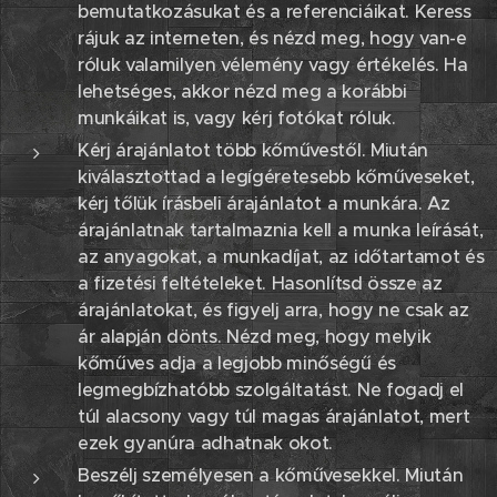
bemutatkozásukat és a referenciáikat. Keress
rájuk az interneten, és nézd meg, hogy van-e
róluk valamilyen vélemény vagy értékelés. Ha
lehetséges, akkor nézd meg a korábbi
munkáikat is, vagy kérj fotókat róluk.
Kérj árajánlatot több kőművestől. Miután
kiválasztottad a legígéretesebb kőműveseket,
kérj tőlük írásbeli árajánlatot a munkára. Az
árajánlatnak tartalmaznia kell a munka leírását,
az anyagokat, a munkadíjat, az időtartamot és
a fizetési feltételeket. Hasonlítsd össze az
árajánlatokat, és figyelj arra, hogy ne csak az
ár alapján dönts. Nézd meg, hogy melyik
kőműves adja a legjobb minőségű és
legmegbízhatóbb szolgáltatást. Ne fogadj el
túl alacsony vagy túl magas árajánlatot, mert
ezek gyanúra adhatnak okot.
Beszélj személyesen a kőművesekkel. Miután