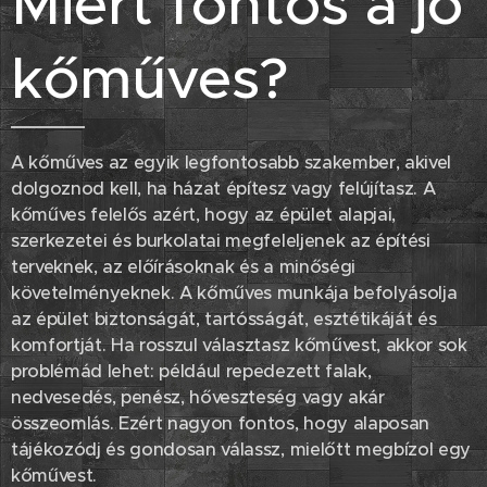
Miért fontos a jó
kőműves?
A kőműves az egyik legfontosabb szakember, akivel
dolgoznod kell, ha házat építesz vagy felújítasz. A
kőműves felelős azért, hogy az épület alapjai,
szerkezetei és burkolatai megfeleljenek az építési
terveknek, az előírásoknak és a minőségi
követelményeknek. A kőműves munkája befolyásolja
az épület biztonságát, tartósságát, esztétikáját és
komfortját. Ha rosszul választasz kőművest, akkor sok
problémád lehet: például repedezett falak,
nedvesedés, penész, hőveszteség vagy akár
összeomlás. Ezért nagyon fontos, hogy alaposan
tájékozódj és gondosan válassz, mielőtt megbízol egy
kőművest.