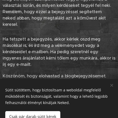
választás során, és milyen kérdéseket tegyél fel neki.
Remélem, hogy ezzel a bejegyzéssel segítettem
neked abban, hogy megtaláld azt a kőművest akit
keresel.
Ha tetszett a bejegyzés, akkor kérlek oszd meg
másokkal is, és írd meg a véleményedet vagy a
kérdéseidet e-mailben. Ha pedig szeretnél egy
ingyenes árajánlatot kérni tőlem egy munkára, akkor is
írj egy e-mailt.
Köszönöm, hogy elolvastad a blogbejegyzésemet.
Legközelebb találkozunk!
Sütit sütöttem, hogy biztosítsam a weboldal megfelelő
működését és biztonságát, valamint hogy a lehető legjobb
Share
felhasználói élményt kínáljak Neked.
Csak pár darab sütit kérek